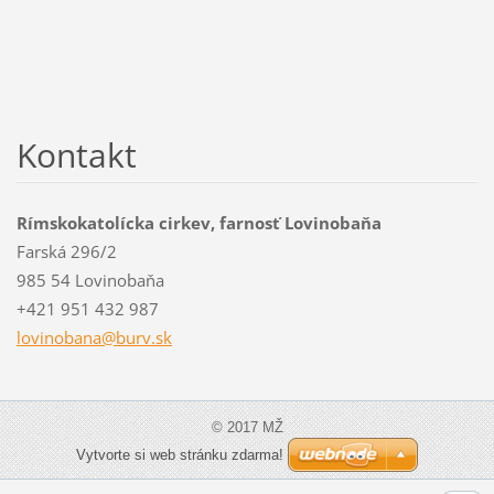
Kontakt
Rímskokatolícka cirkev, farnosť Lovinobaňa
Farská 296/2
985 54 Lovinobaňa
+421 951 432 987
lovinoba
na@burv.
sk
© 2017 MŽ
Vytvorte si web stránku zdarma!