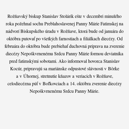
Rožňavský biskup Stanislav Stolárik ešte v decembri minulého
roka požehnal sochu Preblahoslavenej Panny Márie Fatimskej na
nádvorí Bis­kupského úradu v Rožňave, ktorá bude od januára do
októbra putovať po všetkých farnostiach a filiálkach diecézy. Od
februára do októbra bude prebiehať duchovná príprava na zverenie
diecézy Nepoškvrnenému Srdcu Panny Márie formou deviatnika
pred fatimskými sobotami. Ako informoval hovorca Stanislav
Kocúr, pripravujú sa mariánske odpustové slávnosti v Bôrke
a v Úhornej, stretnutie kňazov a veriacich v Rožňave,
celodiecézna púť v Boľkovciach a 14. októbra zverenie diecézy
Nepoškvrnenému Srdcu Panny Márie.