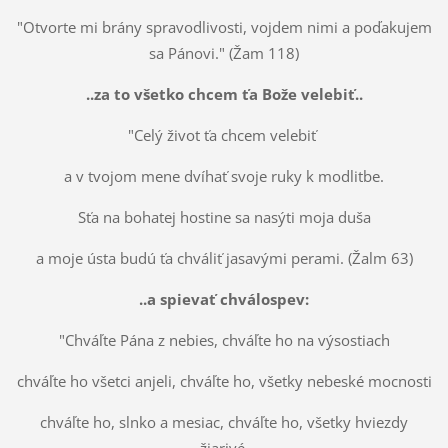
"Otvorte mi brány spravodlivosti, vojdem nimi a poďakujem
sa Pánovi." (Žam 118)
..za to všetko chcem ťa Bože velebiť..
"Celý život ťa chcem velebiť
a v tvojom mene dvíhať svoje ruky k modlitbe.
Sťa na bohatej hostine sa nasýti moja duša
a moje ústa budú ťa chváliť jasavými perami. (Žalm 63)
..a spievať chválospev:
"Chváľte Pána z nebies, chváľte ho na výsostiach
chváľte ho všetci anjeli, chváľte ho, všetky nebeské mocnosti
chváľte ho, slnko a mesiac, chváľte ho, všetky hviezdy