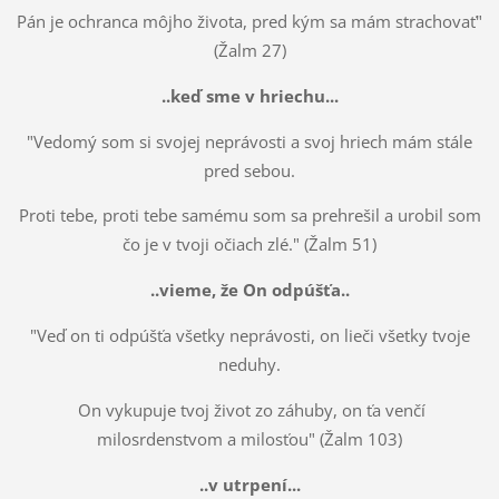
Pán je ochranca môjho života, pred kým sa mám strachovať"
(Žalm 27)
..keď sme v hriechu...
"Vedomý som si svojej neprávosti a svoj hriech mám stále
pred sebou.
Proti tebe, proti tebe samému som sa prehrešil a urobil som
čo je v tvoji očiach zlé." (Žalm 51)
..vieme, že On odpúšťa..
"Veď on ti odpúšťa všetky neprávosti, on lieči všetky tvoje
neduhy.
On vykupuje tvoj život zo záhuby, on ťa venčí
milosrdenstvom a milosťou" (Žalm 103)
..v utrpení...