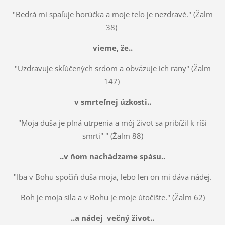
"Bedrá mi spaľuje horúčka a moje telo je nezdravé." (Žalm
38)
vieme, že..
"Uzdravuje skľúčených srdom a obväzuje ich rany" (Žalm
147)
v smrteľnej úzkosti..
"Moja duša je plná utrpenia a môj život sa pribížil k ríši
smrti" " (Žalm 88)
..v ňom nachádzame spásu..
"Iba v Bohu spočiň duša moja, lebo len on mi dáva nádej.
Boh je moja sila a v Bohu je moje útočište." (Žalm 62)
..a nádej večný život..