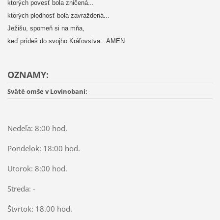
ktorých povesť bola zničená...
ktorých plodnosť bola zavraždená...
Ježišu, spomeň si na mňa,
keď prídeš do svojho Kráľovstva...AMEN
OZNAMY:
Sväté omše v Lovinobani:
Nedeľa: 8:00 hod.
Pondelok: 18:00 hod.
Utorok: 8:00 hod.
Streda: -
Štvrtok: 18.00 hod.