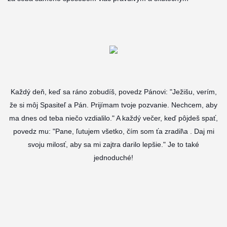
Každý deň, keď sa ráno zobudíš, povedz Pánovi: "Ježišu, verím,
že si môj Spasiteľ a Pán. Prijímam tvoje pozvanie. Nechcem, aby
ma dnes od teba niečo vzdialilo." A každý večer, keď pôjdeš spať,
povedz mu: "Pane, ľutujem všetko, čím som ťa zradil\a . Daj mi
svoju milosť, aby sa mi zajtra darilo lepšie." Je to také
jednoduché!