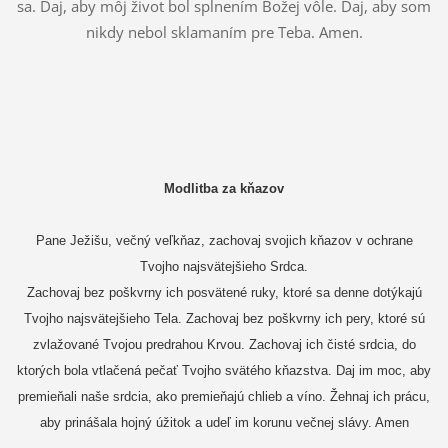
sa. Daj, aby môj život bol splnením Božej vôle. Daj, aby som
nikdy nebol sklamaním pre Teba. Amen.
Modlitba za kňazov
Pane Ježišu, večný veľkňaz, zachovaj svojich kňazov v ochrane
Tvojho najsvätejšieho Srdca.
Zachovaj bez poškvrny ich posvätené ruky, ktoré sa denne dotýkajú
Tvojho najsvätejšieho Tela. Zachovaj bez poškvrny ich pery, kto
ré sú
zvlažované Tvojou predrahou Krvou. Zachovaj ich čisté srdcia, do
ktorých bola vtlačená pečať Tvojho svätého kňazstva. Daj im moc, aby
premieňali naše srdcia, ako premieňajú chlieb a víno. Žehnaj ich prácu,
aby prinášala hojný úžitok a udeľ im korunu večnej slávy. Amen