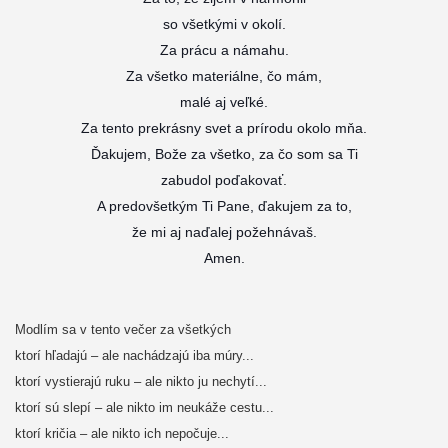
so všetkými v okolí.
Za prácu a námahu.
Za všetko materiálne, čo mám,
malé aj veľké.
Za tento prekrásny svet a prírodu okolo mňa.
Ďakujem, Bože za všetko, za čo som sa Ti
zabudol poďakovať.
A predovšetkým Ti Pane, ďakujem za to,
že mi aj naďalej požehnávaš.
Amen.
Modlím sa v tento večer za všetkých
ktorí hľadajú – ale nachádzajú iba múry...
ktorí vystierajú ruku – ale nikto ju nechytí...
ktorí sú slepí – ale nikto im neukáže cestu...
ktorí kričia – ale nikto ich nepočuje...