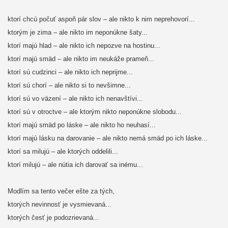
ktorí chcú počuť aspoň pár slov – ale nikto k nim neprehovorí...
ktorým je zima – ale nikto im neponúkne šaty...
ktorí majú hlad – ale nikto ich nepozve na hostinu...
ktorí majú smäd – ale nikto im neukáže prameň...
ktorí sú cudzinci – ale nikto ich neprijme...
ktorí sú chorí – ale nikto si to nevšimne...
ktorí sú vo väzení – ale nikto ich nenavštívi...
ktorí sú v otroctve – ale ktorým nikto neponúkne slobodu...
ktorí majú smäd po láske – ale nikto ho neuhasí...
ktorí majú lásku na darovanie – ale nikto nemá smäd po ich láske...
ktorí sa milujú – ale ktorých oddelili...
ktorí milujú – ale nútia ich darovať sa inému...
Modlím sa tento večer ešte za tých,
ktorých nevinnosť je vysmievaná...
ktorých česť je podozrievaná...