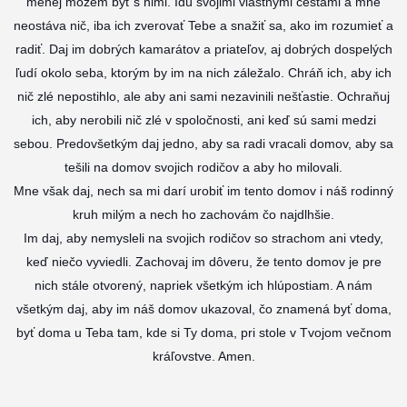
menej môžem byť s nimi. Idú svojimi vlastnými cestami a mne
neostáva nič, iba ich zverovať Tebe a snažiť sa, ako im rozumieť a
radiť. Daj im dobrých kamarátov a priateľov, aj dobrých dospelých
ľudí okolo seba, ktorým by im na nich záležalo. Chráň ich, aby ich
nič zlé nepostihlo, ale aby ani sami nezavinili nešťastie. Ochraňuj
ich, aby nerobili nič zlé v spoločnosti, ani keď sú sami medzi
sebou.
Predovšetkým daj jedno, aby sa radi vracali domov, aby sa
tešili na domov svojich rodičov a aby ho milovali.
Mne však daj, nech sa mi darí urobiť im tento domov i náš rodinný
kruh milým a nech ho zachovám čo najdlhšie.
Im daj, aby nemysleli na svojich rodičov so strachom ani vtedy,
keď niečo vyviedli. Zachovaj im dôveru, že tento domov je pre
nich stále otvorený, napriek všetkým ich hlúpostiam. A nám
všetkým daj, aby im náš domov ukazoval, čo znamená byť doma,
byť doma u Teba tam, kde si Ty doma, pri stole v Tvojom večnom
kráľovstve. Amen.