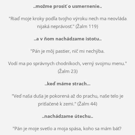
..možme prosiť o usmernenie..
"Riaď moje kroky podľa tvojho výroku nech ma neovláda
nijaká neprávosť." (Žalm 119)
..a v ňom nachádzame istotu..
"Pán je môj pastier, nič mi nechýba.
Vodí ma po správnych chodníkoch, verný svojmu menu."
(Žalm 23)
..keď máme strach...
"Veď naša duša je pokorená až do prachu, naše telo je
pritlačené k zemi." (Žalm 44)
..nachádzame útechu..
"Pán je moje svetlo a moja spása, koho sa mám báť?