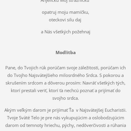
Anjeličku Môj strážničku
opatruj moju mamičku,
oteckovi silu daj
a Nás všetkých požehnaj
Modlitba
Pane, do Tvojich rúk porúčam svoje záležitosti, porúčam ich
do Tvojho Najsvätejšieho milosrdného Srdca. S pokorou a
skrušen
ím srdcom a dôverou prosím: Navráť všetkých tých,
ktorí prestali veriť, ktorí ťa nechcú poznať a prijímať do
svojho srdca.
Akým veľkým darom je prijímať Ťa v Najsvätejšej Eucharistii.
Tvoje Sväté Telo je pre nás vykupujúcim a oslobodzujúcim
darom od temnoty hriechu, pýchy, nedôverčivosti a rúhania