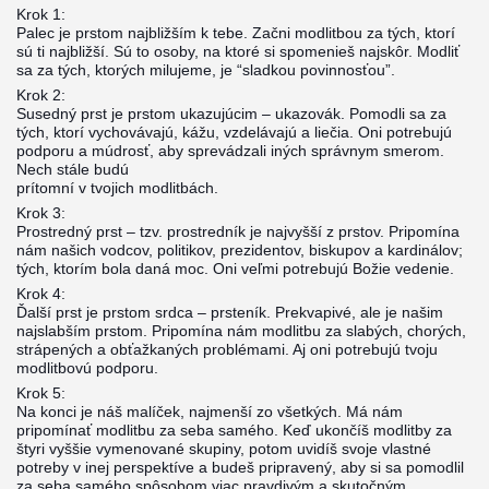
Krok 1:
Palec je prstom najbližším k tebe. Začni modlitbou za tých, ktorí
sú ti najbližší. Sú to osoby, na ktoré si spomenieš najskôr. Modliť
sa za tých, ktorých milujeme, je “sladkou povinnosťou”.
Krok 2:
Susedný prst je prstom ukazujúcim – ukazovák. Pomodli sa za
tých, ktorí vychovávajú, kážu, vzdelávajú a liečia. Oni potrebujú
podporu a múdrosť, aby sprevádzali iných správnym smerom.
Nech stále budú
prítomní v tvojich modlitbách.
Krok 3:
Prostredný prst – tzv. prostredník je najvyšší z prstov. Pripomína
nám našich vodcov, politikov, prezidentov, biskupov a kardinálov;
tých, ktorím bola daná moc. Oni veľmi potrebujú Božie vedenie.
Krok 4:
Ďalší prst je prstom srdca – prsteník. Prekvapivé, ale je našim
najslabším prstom. Pripomína nám modlitbu za slabých, chorých,
strápených a obťažkaných problémami. Aj oni potrebujú tvoju
modlitbovú podporu.
Krok 5:
Na konci je náš malíček, najmenší zo všetkých. Má nám
pripomínať modlitbu za seba samého. Keď ukončíš modlitby za
štyri vyššie vymenované skupiny, potom uvidíš svoje vlastné
potreby v inej perspektíve a budeš pripravený, aby si sa pomodlil
za seba samého spôsobom viac pravdivým a skutočným