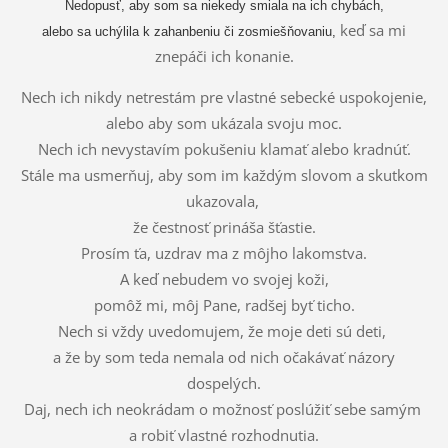
Nedopusť, aby som sa niekedy smiala na ich chybách,
keď sa mi
alebo sa uchýlila k zahanbeniu či zosmiešňovaniu,
znepáči ich konanie.
Nech ich nikdy netrestám pre vlastné sebecké uspokojenie,
alebo aby som ukázala svoju moc.
Nech ich nevystavím pokušeniu klamať alebo kradnúť.
Stále ma usmerňuj, aby som im každým slovom a skutkom
ukazovala,
že čestnosť prináša šťastie.
Prosím ťa, uzdrav ma z môjho lakomstva.
A keď nebudem vo svojej koži,
pomôž mi, môj Pane, radšej byť ticho.
Nech si vždy uvedomujem, že moje deti sú deti,
a že by som teda nemala od nich očakávať názory
dospelých.
Daj, nech ich neokrádam o možnosť poslúžiť sebe samým
a robiť vlastné rozhodnutia.