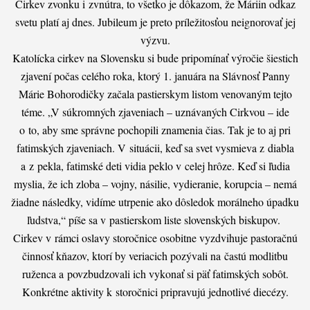
Cirkev zvonku i zvnútra, to všetko je dôkazom, že Máriin odkaz
svetu platí aj dnes. Jubileum je preto príležitosťou neignorovať jej
výzvu.
Katolícka cirkev na Slovensku si bude pripomínať výročie šiestich
zjavení počas celého roka, ktorý 1. januára na Slávnosť Panny
Márie Bohorodičky začala pastierskym listom venovaným tejto
téme. „V súkromných zjaveniach – uznávaných Cirkvou – ide
o to, aby sme správne pochopili znamenia čias. Tak je to aj pri
fatimských zjaveniach. V situácii, keď sa svet vysmieva z diabla
a z pekla, fatimské deti vidia peklo v celej hrôze. Keď si ľudia
myslia, že ich zloba – vojny, nási­lie, vydieranie, korupcia – nemá
žiadne následky, vidíme utrpenie ako dôsledok morálneho úpadku
ľudstva,“ píše sa v pastierskom liste slovenských biskupov.
Cirkev v rámci oslavy storočnice osobitne vyzdvihuje pastoračnú
činnosť kňazov, ktorí by veriacich pozývali na častú modlitbu
ruženca a povzbudzovali ich vykonať si päť fatimských sobôt.
Konkrétne aktivity k storočnici pripravujú jednotlivé diecézy.