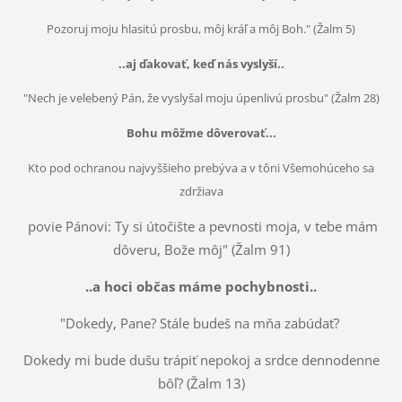
Pozoruj moju hlasitú prosbu, môj kráľ a môj Boh." (Žalm 5)
..aj ďakovať, keď nás vyslyší..
"Nech je velebený Pán, že vyslyšal moju úpenlivú prosbu" (Žalm 28)
Bohu môžme dôverovať...
Kto pod ochranou najvyššieho prebýva a v tôni Všemohúceho sa
zdržiava
povie Pánovi: Ty si útočište a pevnosti moja, v tebe mám
dôveru, Bože môj" (Žalm 91)
..a hoci občas máme pochybnosti..
"Dokedy, Pane? Stále budeš na mňa zabúdať?
Dokedy mi bude dušu trápiť nepokoj a srdce dennodenne
bôľ? (Žalm 13)